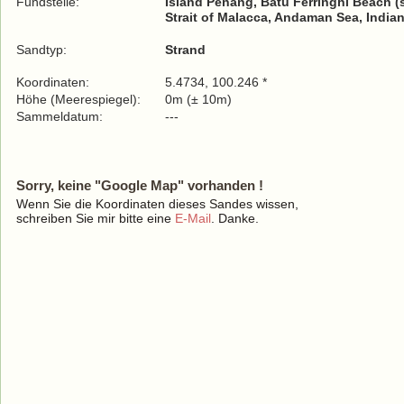
Fundstelle:
Island Penang, Batu Ferringhi Beach (
Strait of Malacca, Andaman Sea, India
Sandtyp:
Strand
Koordinaten:
5.4734, 100.246 *
Höhe (Meerespiegel):
0m (± 10m)
Sammeldatum:
---
Sorry, keine "Google Map" vorhanden !
Wenn Sie die Koordinaten dieses Sandes wissen,
schreiben Sie mir bitte eine
E-Mail
. Danke.