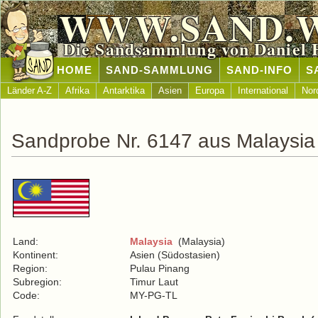
WWW.SAND.
Die Sandsammlung von Daniel 
HOME
SAND-SAMMLUNG
SAND-INFO
S
Länder A-Z
Afrika
Antarktika
Asien
Europa
International
Nor
Sandprobe Nr. 6147 aus Malaysia
Land:
Malaysia
(Malaysia)
Kontinent:
Asien (Südostasien)
Region:
Pulau Pinang
Subregion:
Timur Laut
Code:
MY-PG-TL