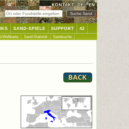
KONTAKT
DE
|
EN
NKS
SAND-SPIELE
SUPPORT
42
d-Weltkarte
Sand-Statistik
Sandsuche