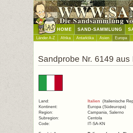
WWW.SA
Die Sandsammlung vo
HOME
SAND-SAMMLUNG
S
Länder A-Z
Afrika
Antarktika
Asien
Europa
Sandprobe Nr. 6149 aus I
Land:
Italien
(Italienische Rep
Kontinent:
Europa (Südeuropa)
Region:
Campania, Salerno
Subregion:
Centola
Code:
IT-SA-KN