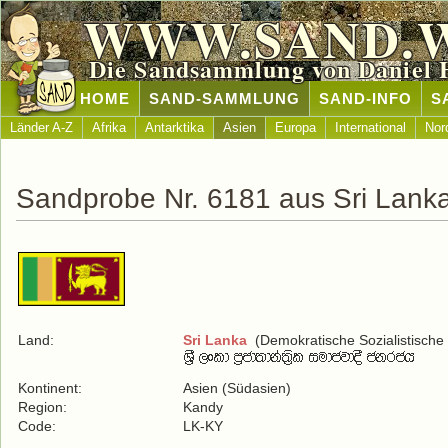
WWW.SAND.
Die Sandsammlung von Daniel 
HOME
SAND-SAMMLUNG
SAND-INFO
S
Länder A-Z
Afrika
Antarktika
Asien
Europa
International
Nor
Sandprobe Nr. 6181 aus Sri Lank
Land:
Sri Lanka
(Demokratische Sozialistische 
Kontinent:
Asien (Südasien)
Region:
Kandy
Code:
LK-KY