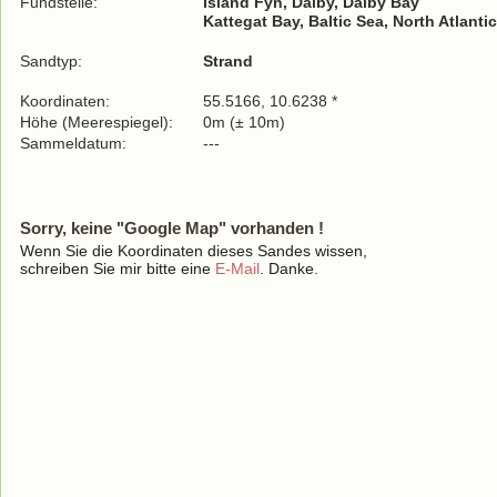
Fundstelle:
Island Fyn, Dalby, Dalby Bay
Kattegat Bay, Baltic Sea, North Atlant
Sandtyp:
Strand
Koordinaten:
55.5166, 10.6238 *
Höhe (Meerespiegel):
0m (± 10m)
Sammeldatum:
---
Sorry, keine "Google Map" vorhanden !
Wenn Sie die Koordinaten dieses Sandes wissen,
schreiben Sie mir bitte eine
E-Mail
. Danke.