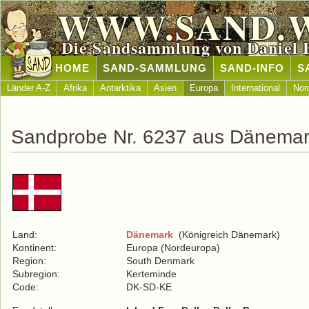
WWW.SAND.
Die Sandsammlung von Daniel 
HOME
SAND-SAMMLUNG
SAND-INFO
S
Länder A-Z
Afrika
Antarktika
Asien
Europa
International
Nor
Sandprobe Nr. 6237 aus Dänema
Land:
Dänemark
(Königreich Dänemark)
Kontinent:
Europa (Nordeuropa)
Region:
South Denmark
Subregion:
Kerteminde
Code:
DK-SD-KE