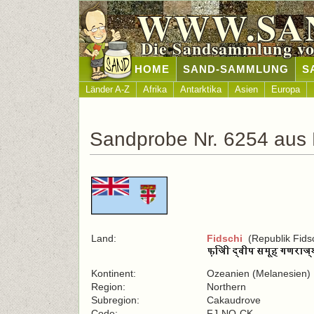
WWW.SA
Die Sandsammlung vo
HOME
SAND-SAMMLUNG
S
Länder A-Z
Afrika
Antarktika
Asien
Europa
Sandprobe Nr. 6254 aus 
Land:
Fidschi
(Republik Fidsc
Kontinent:
Ozeanien (Melanesien)
Region:
Northern
Subregion:
Cakaudrove
Code:
FJ-NO-CK