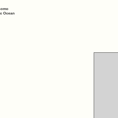
osomo
ic Ocean