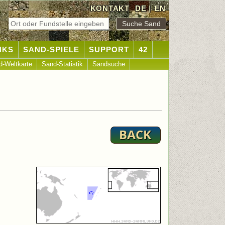
KONTAKT
DE
|
EN
NKS
SAND-SPIELE
SUPPORT
42
d-Weltkarte
Sand-Statistik
Sandsuche