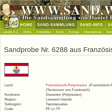
WWW.SAND.
Die Sandsammlung von Daniel 
HOME
SAND-SAMMLUNG
SAND-INFO
S
Länder A-Z
Afrika
Antarktika
Asien
Europa
International
Nor
Sandprobe Nr. 6288 aus Französi
Land:
Französisch-Polynesien
(Französisch-P
(Territorium von Frankreich)
Kontinent:
Ozeanien (Polynesien)
Region:
Leeward Islands
Subregion:
Taputapuatea
Code:
PF-LI-TP