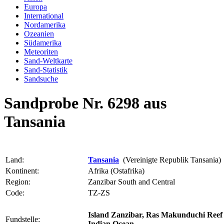
Europa
International
Nordamerika
Ozeanien
Südamerika
Meteoriten
Sand-Weltkarte
Sand-Statistik
Sandsuche
Sandprobe Nr. 6298 aus
Tansania
Land:
Tansania
(Vereinigte Republik Tansania)
Kontinent:
Afrika (Ostafrika)
Region:
Zanzibar South and Central
Code:
TZ-ZS
Island Zanzibar, Ras Makunduchi Reef 
Fundstelle:
Indian Ocean