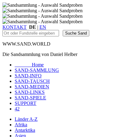
KONTAKT
DE
|
EN
WWW.SAND.WORLD
Die Sandsammlung von Daniel Helber
Home
SAND-SAMMLUNG
SAND-INFO
SAND-TAUSCH
SAND-MEDIEN
SAND-LINKS
SAND-SPIELE
SUPPORT
42
Länder A-Z
Afrika
Antarktika
Asien