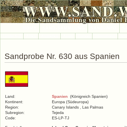
WWW.SAND.
Die Sandsammlung von Daniel 
HOME
SAND-SAMMLUNG
SAND-INFO
S
Länder A-Z
Afrika
Antarktika
Asien
Europa
International
Nor
Sandprobe Nr. 630 aus Spanien
Land:
Spanien
(Königreich Spanien)
Kontinent:
Europa (Südeuropa)
Region:
Canary Islands , Las Palmas
Subregion:
Tejeda
Code:
ES-LP-TJ