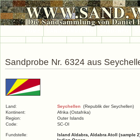
WWW.SAND.
Die Sandsammlung von Daniel 
HOME
SAND-SAMMLUNG
SAND-INFO
S
Länder A-Z
Afrika
Antarktika
Asien
Europa
International
Nor
Sandprobe Nr. 6324 aus Seychell
Land:
Seychellen
(Republik der Seychellen)
Kontinent:
Afrika (Ostafrika)
Region:
Outer Islands
Code:
SC-OI
Fundstelle:
Island Aldabra, Aldabra Atoll (sample 2