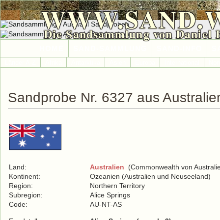
WWW.SAND.
Die Sandsammlung von Daniel 
HOME
SAND-SAMMLUNG
SAND-INFO
S
Länder A-Z
Afrika
Antarktika
Asien
Europa
International
Nor
Sandprobe Nr. 6327 aus Australie
Land:
Australien
(Commonwealth von Australi
Kontinent:
Ozeanien (Australien und Neuseeland)
Region:
Northern Territory
Subregion:
Alice Springs
Code:
AU-NT-AS