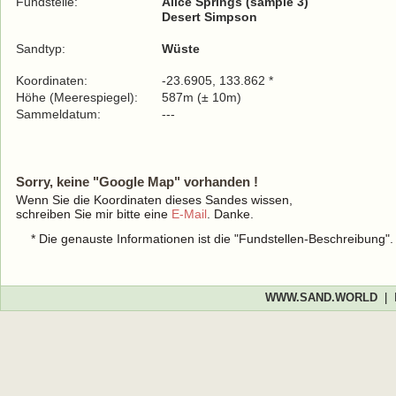
Fundstelle:
Alice Springs (sample 3)
Desert Simpson
Sandtyp:
Wüste
Koordinaten:
-23.6905, 133.862 *
Höhe (Meerespiegel):
587m (± 10m)
Sammeldatum:
---
Sorry, keine "Google Map" vorhanden !
Wenn Sie die Koordinaten dieses Sandes wissen,
schreiben Sie mir bitte eine
E-Mail
. Danke.
* Die genauste Informationen ist die "Fundstellen-Beschreibung"
WWW.SAND.WORLD
|