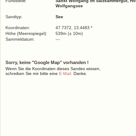
Fundstelle:
Sankt Wolfgang im Salzkammergut, Ho
Wolfgangsee
Sandtyp:
See
Koordinaten:
47.7372, 13.4483 *
Höhe (Meerespiegel):
539m (± 10m)
Sammeldatum:
---
Sorry, keine "Google Map" vorhanden !
Wenn Sie die Koordinaten dieses Sandes wissen,
schreiben Sie mir bitte eine
E-Mail
. Danke.