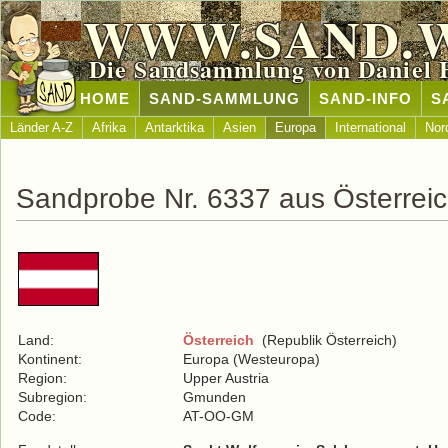
WWW.SAND.
Die Sandsammlung von Daniel 
HOME
SAND-SAMMLUNG
SAND-INFO
S
Länder A-Z
Afrika
Antarktika
Asien
Europa
International
Nor
Sandprobe Nr. 6337 aus Österrei
Land:
Österreich
(Republik Österreich)
Kontinent:
Europa (Westeuropa)
Region:
Upper Austria
Subregion:
Gmunden
Code:
AT-OO-GM