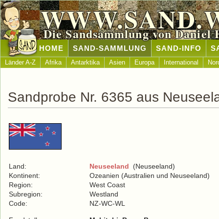
WWW.SAND.
Die Sandsammlung von Daniel 
HOME
SAND-SAMMLUNG
SAND-INFO
S
Länder A-Z
Afrika
Antarktika
Asien
Europa
International
Nor
Sandprobe Nr. 6365 aus Neuseel
Land:
Neuseeland
(Neuseeland)
Kontinent:
Ozeanien (Australien und Neuseeland)
Region:
West Coast
Subregion:
Westland
Code:
NZ-WC-WL