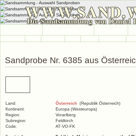
WWW.SAND.
Die Sandsammlung von Daniel 
HOME
SAND-SAMMLUNG
SAND-INFO
S
Länder A-Z
Afrika
Antarktika
Asien
Europa
International
Nor
Sandprobe Nr. 6385 aus Österrei
Land:
Österreich
(Republik Österreich)
Kontinent:
Europa (Westeuropa)
Region:
Vorarlberg
Subregion:
Feldkirch
Code:
AT-VO-FK