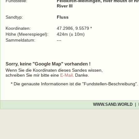
Fundstelle:
Feldkirch-Meiningen, river mouth of Rive
River Ill
Sandtyp:
Fluss
Koordinaten:
47.2986, 9.5579 *
Höhe (Meerespiegel):
424m (± 10m)
Sammeldatum:
---
Sorry, keine "Google Map" vorhanden !
Wenn Sie die Koordinaten dieses Sandes wissen,
schreiben Sie mir bitte eine
E-Mail
. Danke.
* Die genauste Informationen ist die "Fundstellen-Beschreibung"
WWW.SAND.WORLD
|