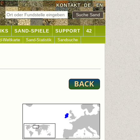
KONTAKT
DE
|
EN
NKS
SAND-SPIELE
SUPPORT
42
d-Weltkarte
Sand-Statistik
Sandsuche