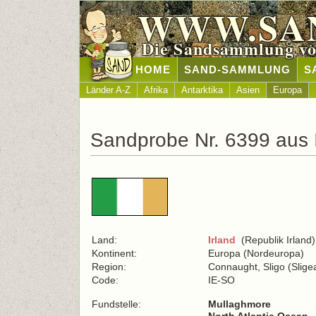
WWW.SA
Die Sandsammlung vo
HOME
SAND-SAMMLUNG
S
Länder A-Z
Afrika
Antarktika
Asien
Europa
Sandprobe Nr. 6399 aus 
Land:
Irland
(Republik Irland)
Kontinent:
Europa (Nordeuropa)
Region:
Connaught, Sligo (Slige
Code:
IE-SO
Fundstelle:
Mullaghmore