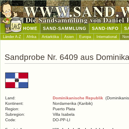
WWW.SAND.
Die Sandsammlung von Daniel 
HOME
SAND-SAMMLUNG
SAND-INFO
S
Länder A-Z
Afrika
Antarktika
Asien
Europa
International
Nor
Sandprobe Nr. 6409 aus Dominika
Land:
Dominikanische Republik
(Dominikanis
Kontinent:
Nordamerika (Karibik)
Region:
Puerto Plata
Subregion:
Villa Isabela
Code:
DO-PP-LI