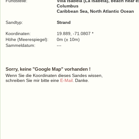
Fundstelle:
Villa Isabela (La Isabela), beach near
Columbus
Caribbean Sea, North Atlantic Ocean
Sandtyp:
Strand
Koordinaten:
19.889, -71.0807 *
Höhe (Meerespiegel):
0m (± 10m)
Sammeldatum:
---
Sorry, keine "Google Map" vorhanden !
Wenn Sie die Koordinaten dieses Sandes wissen,
schreiben Sie mir bitte eine
E-Mail
. Danke.