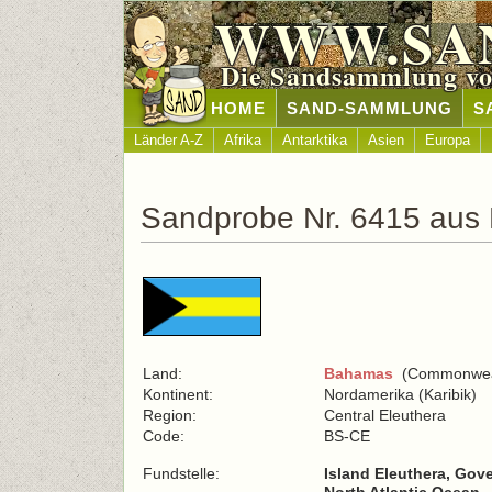
WWW.SA
Die Sandsammlung vo
HOME
SAND-SAMMLUNG
S
Länder A-Z
Afrika
Antarktika
Asien
Europa
Sandprobe Nr. 6415 au
Land:
Bahamas
(Commonweal
Kontinent:
Nordamerika (Karibik)
Region:
Central Eleuthera
Code:
BS-CE
Fundstelle:
Island Eleuthera, Gov