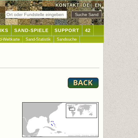
KONTAKT
DE
|
EN
NKS
SAND-SPIELE
SUPPORT
42
d-Weltkarte
Sand-Statistik
Sandsuche