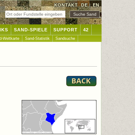
KONTAKT
DE
|
EN
NKS
SAND-SPIELE
SUPPORT
42
d-Weltkarte
Sand-Statistik
Sandsuche