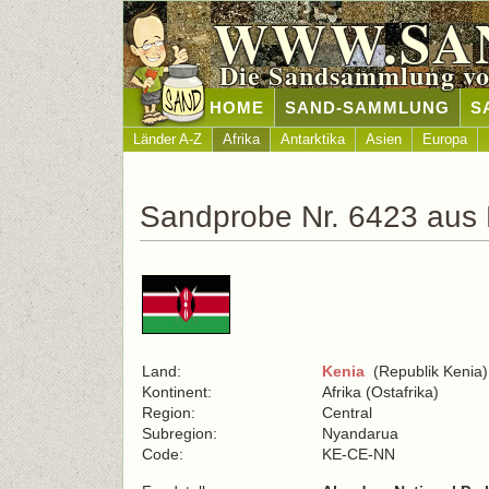
WWW.SA
Die Sandsammlung vo
HOME
SAND-SAMMLUNG
S
Länder A-Z
Afrika
Antarktika
Asien
Europa
Sandprobe Nr. 6423 aus
Land:
Kenia
(Republik Kenia)
Kontinent:
Afrika (Ostafrika)
Region:
Central
Subregion:
Nyandarua
Code:
KE-CE-NN