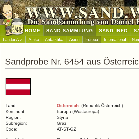
WWW.SAND.
Die Sandsammlung von Daniel 
HOME
SAND-SAMMLUNG
SAND-INFO
S
Länder A-Z
Afrika
Antarktika
Asien
Europa
International
Nor
Sandprobe Nr. 6454 aus Österrei
Land:
Österreich
(Republik Österreich)
Kontinent:
Europa (Westeuropa)
Region:
Styria
Subregion:
Graz
Code:
AT-ST-GZ