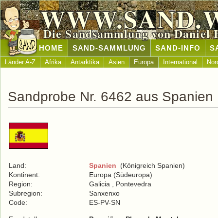
WWW.SAND.
Die Sandsammlung von Daniel 
HOME
SAND-SAMMLUNG
SAND-INFO
S
Länder A-Z
Afrika
Antarktika
Asien
Europa
International
Nor
Sandprobe Nr. 6462 aus Spanien
Land:
Spanien
(Königreich Spanien)
Kontinent:
Europa (Südeuropa)
Region:
Galicia , Pontevedra
Subregion:
Sanxenxo
Code:
ES-PV-SN