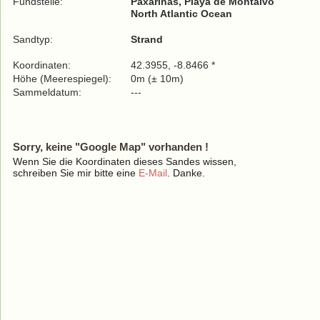
Fundstelle:
Paxariñas, Playa de Montalvo
North Atlantic Ocean
Sandtyp:
Strand
Koordinaten:
42.3955, -8.8466 *
Höhe (Meerespiegel):
0m (± 10m)
Sammeldatum:
---
Sorry, keine "Google Map" vorhanden !
Wenn Sie die Koordinaten dieses Sandes wissen,
schreiben Sie mir bitte eine
E-Mail
. Danke.