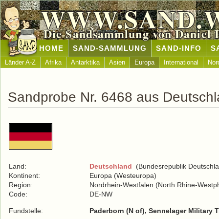
WWW.SAND.
Die Sandsammlung von Daniel 
HOME
SAND-SAMMLUNG
SAND-INFO
S
Länder A-Z
Afrika
Antarktika
Asien
Europa
International
Nor
Sandprobe Nr. 6468 aus Deutsch
Land:
Deutschland
(Bundesrepublik Deutschla
Kontinent:
Europa (Westeuropa)
Region:
Nordrhein-Westfalen (North Rhine-Westph
Code:
DE-NW
Fundstelle:
Paderborn (N of), Sennelager Military T