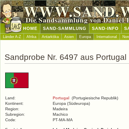
WWW.SAND.
Die Sandsammlung von Daniel 
HOME
SAND-SAMMLUNG
SAND-INFO
S
Länder A-Z
Afrika
Antarktika
Asien
Europa
International
Nor
Sandprobe Nr. 6497 aus Portugal
Land:
Portugal
(Portugiesische Republik)
Kontinent:
Europa (Südeuropa)
Region:
Madeira
Subregion:
Machico
Code:
PT-MA-MA