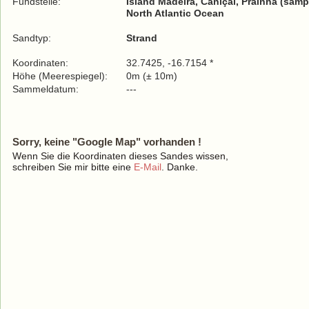
Fundstelle:
Island Madeira, Caniçal, Prainha (samp
North Atlantic Ocean
Sandtyp:
Strand
Koordinaten:
32.7425, -16.7154 *
Höhe (Meerespiegel):
0m (± 10m)
Sammeldatum:
---
Sorry, keine "Google Map" vorhanden !
Wenn Sie die Koordinaten dieses Sandes wissen,
schreiben Sie mir bitte eine
E-Mail
. Danke.