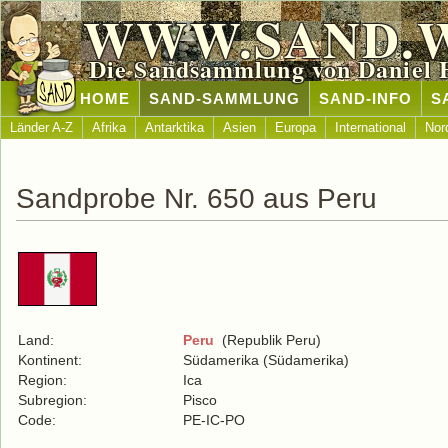
WWW.SAND.
Die Sandsammlung von Daniel 
HOME
SAND-SAMMLUNG
SAND-INFO
S
Länder A-Z
Afrika
Antarktika
Asien
Europa
International
Nor
Sandprobe Nr. 650 aus Peru
Land:
Peru
(Republik Peru)
Kontinent:
Südamerika (Südamerika)
Region:
Ica
Subregion:
Pisco
Code:
PE-IC-PO