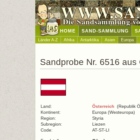
WWW.SA
Die Sandsammlung vo
HOME
SAND-SAMMLUNG
S
Länder A-Z
Afrika
Antarktika
Asien
Europa
Sandprobe Nr. 6516 aus 
Land:
Österreich
(Republik Ös
Kontinent:
Europa (Westeuropa)
Region:
Styria
Subregion:
Liezen
Code:
AT-ST-LI