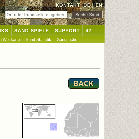
KONTAKT
DE
|
EN
NKS
SAND-SPIELE
SUPPORT
42
d-Weltkarte
Sand-Statistik
Sandsuche