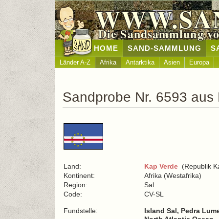
WWW.SA
Die Sandsammlung vo
HOME
SAND-SAMMLUNG
S
Länder A-Z
Afrika
Antarktika
Asien
Europa
Sandprobe Nr. 6593 aus
Land:
Kap Verde
(Republik K
Kontinent:
Afrika (Westafrika)
Region:
Sal
Code:
CV-SL
Fundstelle:
Island Sal, Pedra Lum