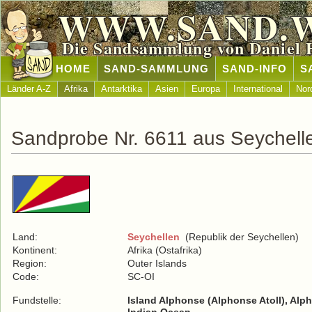
WWW.SAND.
Die Sandsammlung von Daniel 
HOME
SAND-SAMMLUNG
SAND-INFO
S
Länder A-Z
Afrika
Antarktika
Asien
Europa
International
Nor
Sandprobe Nr. 6611 aus Seychell
Land:
Seychellen
(Republik der Seychellen)
Kontinent:
Afrika (Ostafrika)
Region:
Outer Islands
Code:
SC-OI
Fundstelle:
Island Alphonse (Alphonse Atoll), Alp