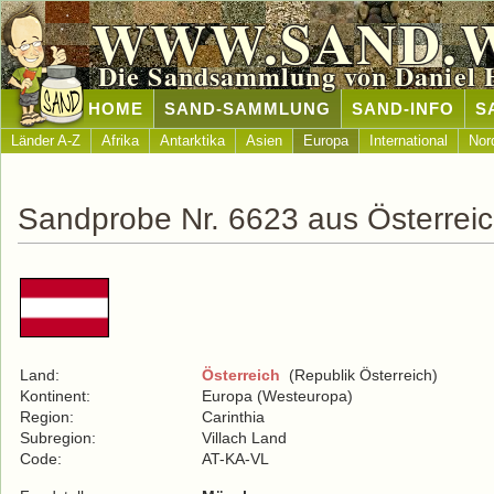
WWW.SAND.
Die Sandsammlung von Daniel 
HOME
SAND-SAMMLUNG
SAND-INFO
S
Länder A-Z
Afrika
Antarktika
Asien
Europa
International
Nor
Sandprobe Nr. 6623 aus Österrei
Land:
Österreich
(Republik Österreich)
Kontinent:
Europa (Westeuropa)
Region:
Carinthia
Subregion:
Villach Land
Code:
AT-KA-VL