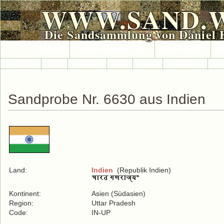
WWW.SAND.
Die Sandsammlung von Daniel 
HOME
SAND-SAMMLUNG
SAND-INFO
S
Länder A-Z
Afrika
Antarktika
Asien
Europa
International
Nor
Sandprobe Nr. 6630 aus Indien
Land:
Indien
(Republik Indien)
Kontinent:
Asien (Südasien)
Region:
Uttar Pradesh
Code:
IN-UP