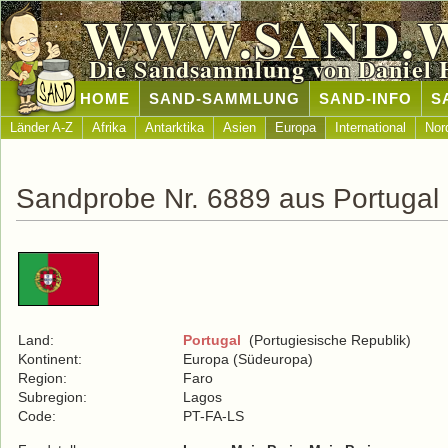
WWW.SAND.
Die Sandsammlung von Daniel 
HOME
SAND-SAMMLUNG
SAND-INFO
S
Länder A-Z
Afrika
Antarktika
Asien
Europa
International
Nor
Sandprobe Nr. 6889 aus Portugal
Land:
Portugal
(Portugiesische Republik)
Kontinent:
Europa (Südeuropa)
Region:
Faro
Subregion:
Lagos
Code:
PT-FA-LS