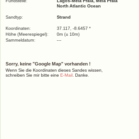
Fundstelle:
Lagos-Meia Praia, Meia Praia
North Atlantic Ocean
Sandtyp:
Strand
Koordinaten:
37.117, -8.6457 *
Höhe (Meerespiegel):
0m (± 10m)
Sammeldatum:
---
Sorry, keine "Google Map" vorhanden !
Wenn Sie die Koordinaten dieses Sandes wissen,
schreiben Sie mir bitte eine
E-Mail
. Danke.