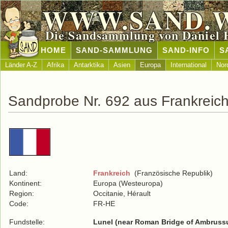
WWW.SAND.
Die Sandsammlung von Daniel 
HOME
SAND-SAMMLUNG
SAND-INFO
S
Länder A-Z
Afrika
Antarktika
Asien
Europa
International
Nor
Sandprobe Nr. 692 aus Frankreic
Land:
Frankreich
(Französische Republik)
Kontinent:
Europa (Westeuropa)
Region:
Occitanie, Hérault
Code:
FR-HE
Fundstelle:
Lunel (near Roman Bridge of Ambruss