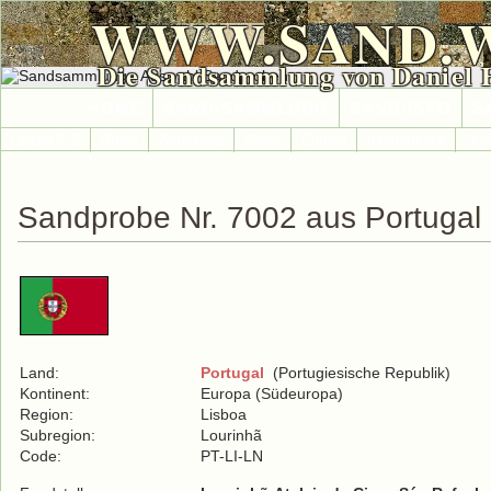
WWW.SAND.
Die Sandsammlung von Daniel 
HOME
SAND-SAMMLUNG
SAND-INFO
S
Länder A-Z
Afrika
Antarktika
Asien
Europa
International
Nor
Sandprobe Nr. 7002 aus Portugal
Land:
Portugal
(Portugiesische Republik)
Kontinent:
Europa (Südeuropa)
Region:
Lisboa
Subregion:
Lourinhã
Code:
PT-LI-LN