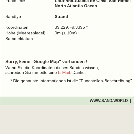
Fundstelle:
Lourinhã-Atalaia de Cima, Sáo Rafael
North Atlantic Ocean
Sandtyp:
Strand
Koordinaten:
39.229, -9.3395 *
Höhe (Meerespiegel):
0m (± 10m)
Sammeldatum:
---
Sorry, keine "Google Map" vorhanden !
Wenn Sie die Koordinaten dieses Sandes wissen,
schreiben Sie mir bitte eine
E-Mail
. Danke.
* Die genauste Informationen ist die "Fundstellen-Beschreibung"
WWW.SAND.WORLD
|