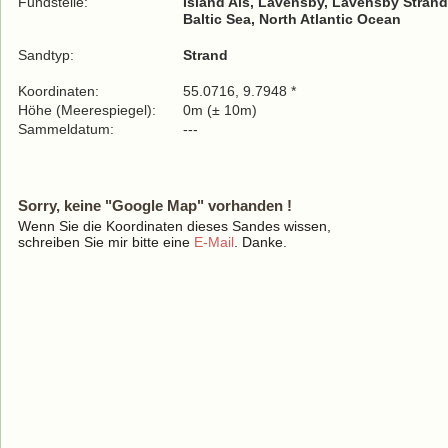
Fundstelle:
Island Als, Lavensby, Lavensby Strand
Baltic Sea, North Atlantic Ocean
Sandtyp:
Strand
Koordinaten:
55.0716, 9.7948 *
Höhe (Meerespiegel):
0m (± 10m)
Sammeldatum:
---
Sorry, keine "Google Map" vorhanden !
Wenn Sie die Koordinaten dieses Sandes wissen,
schreiben Sie mir bitte eine
E-Mail
. Danke.