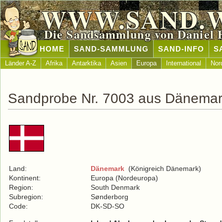
WWW.SAND.
Die Sandsammlung von Daniel 
HOME
SAND-SAMMLUNG
SAND-INFO
S
Länder A-Z
Afrika
Antarktika
Asien
Europa
International
Nor
Sandprobe Nr. 7003 aus Dänema
Land:
Dänemark
(Königreich Dänemark)
Kontinent:
Europa (Nordeuropa)
Region:
South Denmark
Subregion:
Sønderborg
Code:
DK-SD-SO