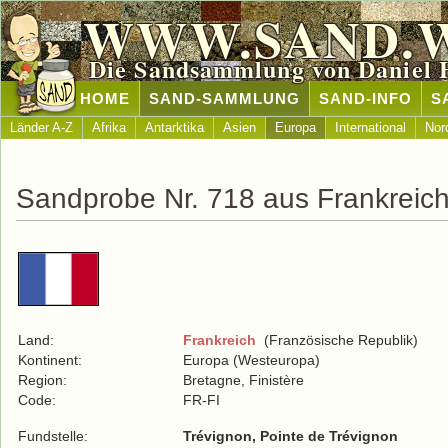
WWW.SAND.
Die Sandsammlung von Daniel 
HOME
SAND-SAMMLUNG
SAND-INFO
S
Länder A-Z
Afrika
Antarktika
Asien
Europa
International
Nor
Sandprobe Nr. 718 aus Frankreic
Land:
Frankreich
(Französische Republik)
Kontinent:
Europa (Westeuropa)
Region:
Bretagne, Finistère
Code:
FR-FI
Fundstelle:
Trévignon, Pointe de Trévignon