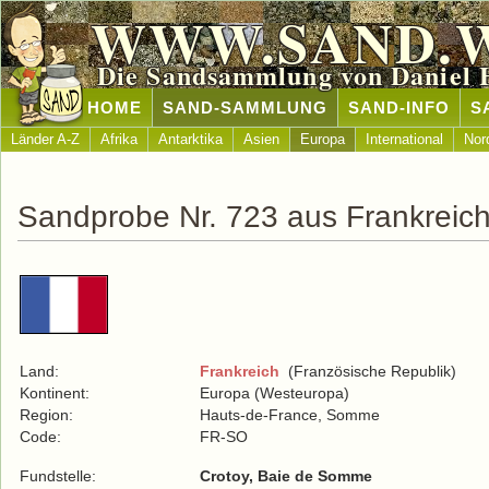
WWW.SAND.
Die Sandsammlung von Daniel 
HOME
SAND-SAMMLUNG
SAND-INFO
S
Länder A-Z
Afrika
Antarktika
Asien
Europa
International
Nor
Sandprobe Nr. 723 aus Frankreic
Land:
Frankreich
(Französische Republik)
Kontinent:
Europa (Westeuropa)
Region:
Hauts-de-France, Somme
Code:
FR-SO
Fundstelle:
Crotoy, Baie de Somme