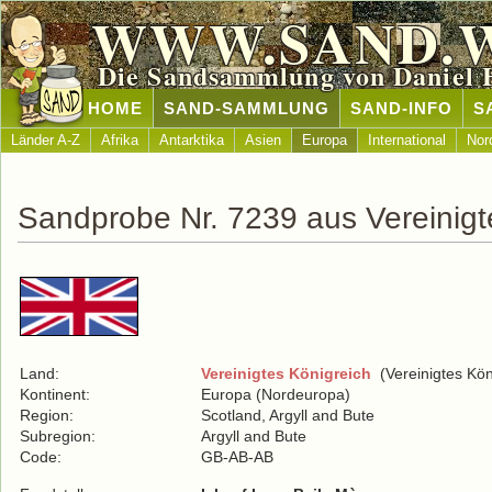
WWW.SAND.
Die Sandsammlung von Daniel 
HOME
SAND-SAMMLUNG
SAND-INFO
S
Länder A-Z
Afrika
Antarktika
Asien
Europa
International
Nor
Sandprobe Nr. 7239 aus Vereinigt
Land:
Vereinigtes Königreich
(Vereinigtes Kön
Kontinent:
Europa (Nordeuropa)
Region:
Scotland, Argyll and Bute
Subregion:
Argyll and Bute
Code:
GB-AB-AB