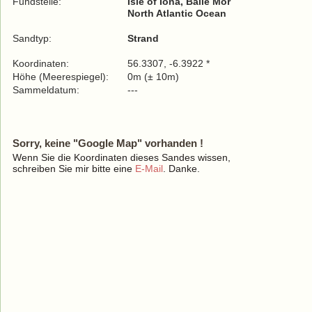
Fundstelle:
Isle of Iona, Baile Mòr
North Atlantic Ocean
Sandtyp:
Strand
Koordinaten:
56.3307, -6.3922 *
Höhe (Meerespiegel):
0m (± 10m)
Sammeldatum:
---
Sorry, keine "Google Map" vorhanden !
Wenn Sie die Koordinaten dieses Sandes wissen,
schreiben Sie mir bitte eine
E-Mail
. Danke.