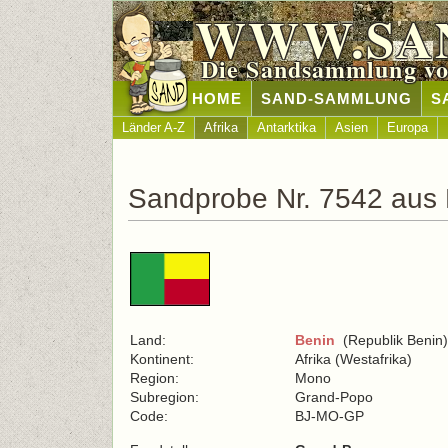
WWW.SA
Die Sandsammlung vo
HOME
SAND-SAMMLUNG
S
Länder A-Z
Afrika
Antarktika
Asien
Europa
Sandprobe Nr. 7542 aus
Land:
Benin
(Republik Benin)
Kontinent:
Afrika (Westafrika)
Region:
Mono
Subregion:
Grand-Popo
Code:
BJ-MO-GP