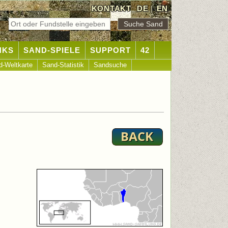
KONTAKT
DE
|
EN
NKS
SAND-SPIELE
SUPPORT
42
d-Weltkarte
Sand-Statistik
Sandsuche