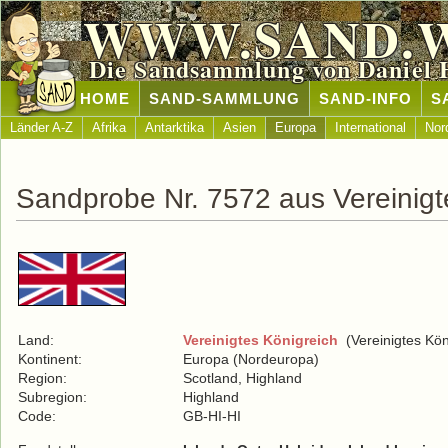
WWW.SAND.
Die Sandsammlung von Daniel 
HOME
SAND-SAMMLUNG
SAND-INFO
S
Länder A-Z
Afrika
Antarktika
Asien
Europa
International
Nor
Sandprobe Nr. 7572 aus Vereinigt
Land:
Vereinigtes Königreich
(Vereinigtes Kön
Kontinent:
Europa (Nordeuropa)
Region:
Scotland, Highland
Subregion:
Highland
Code:
GB-HI-HI