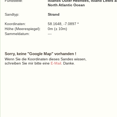
Fundstelle:
Islands Outer Hebrides, Island Lewis 
North Atlantic Ocean
Sandtyp:
Strand
Koordinaten:
58.1648, -7.0897 *
Höhe (Meerespiegel):
0m (± 10m)
Sammeldatum:
---
Sorry, keine "Google Map" vorhanden !
Wenn Sie die Koordinaten dieses Sandes wissen,
schreiben Sie mir bitte eine
E-Mail
. Danke.