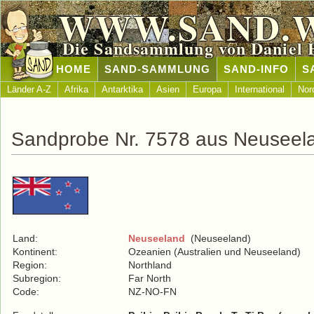
WWW.SAND.
Die Sandsammlung von Daniel 
HOME
SAND-SAMMLUNG
SAND-INFO
S
Länder A-Z
Afrika
Antarktika
Asien
Europa
International
Nor
Sandprobe Nr. 7578 aus Neuseel
Land:
Neuseeland
(Neuseeland)
Kontinent:
Ozeanien (Australien und Neuseeland)
Region:
Northland
Subregion:
Far North
Code:
NZ-NO-FN