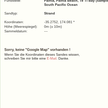
Fundstelle:
Paihia, Paihia Beach, Te Ti Bay (sample
South Pacific Ocean
Sandtyp:
Strand
Koordinaten:
-35.2752, 174.081 *
Höhe (Meerespiegel):
0m (± 10m)
Sammeldatum:
---
Sorry, keine "Google Map" vorhanden !
Wenn Sie die Koordinaten dieses Sandes wissen,
schreiben Sie mir bitte eine
E-Mail
. Danke.