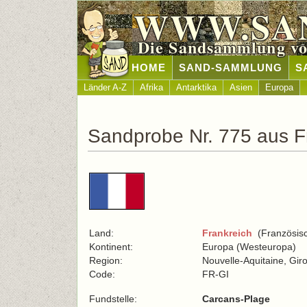
WWW.SA
Die Sandsammlung vo
HOME
SAND-SAMMLUNG
S
Länder A-Z
Afrika
Antarktika
Asien
Europa
Sandprobe Nr. 775 aus F
Land:
Frankreich
(Französisc
Kontinent:
Europa (Westeuropa)
Region:
Nouvelle-Aquitaine, Gir
Code:
FR-GI
Fundstelle:
Carcans-Plage