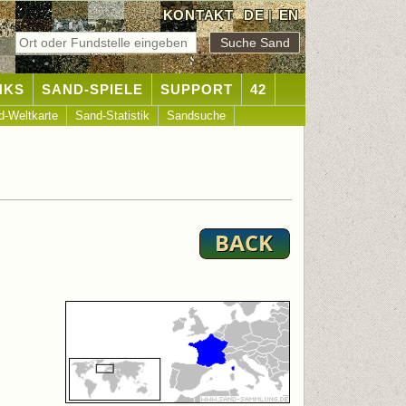
KONTAKT
DE
|
EN
NKS
SAND-SPIELE
SUPPORT
42
d-Weltkarte
Sand-Statistik
Sandsuche