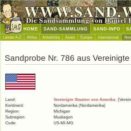
WWW.SAND.
Die Sandsammlung von Daniel 
HOME
SAND-SAMMLUNG
SAND-INFO
S
Länder A-Z
Afrika
Antarktika
Asien
Europa
International
Nor
Sandprobe Nr. 786 aus Vereinigte
Land:
Vereinigte Staaten von Amerika
(Verein
Kontinent:
Nordamerika (Nordamerika)
Region:
Michigan
Subregion:
Muskegon
Code:
US-MI-MG