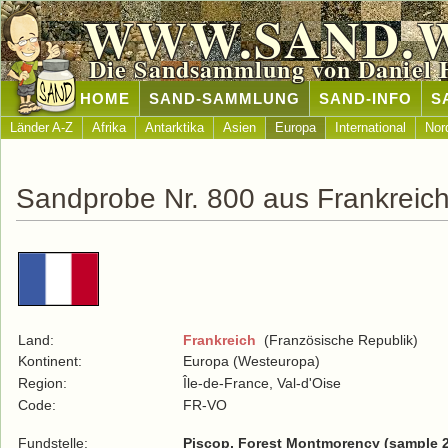
WWW.SAND.
Die Sandsammlung von Daniel 
HOME
SAND-SAMMLUNG
SAND-INFO
S
Länder A-Z
Afrika
Antarktika
Asien
Europa
International
Nor
Sandprobe Nr. 800 aus Frankreic
Land:
Frankreich
(Französische Republik)
Kontinent:
Europa (Westeuropa)
Region:
Île-de-France, Val-d'Oise
Code:
FR-VO
Fundstelle:
Piscop, Forest Montmorency (sample 2 