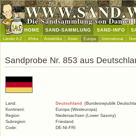
WWW.SAND.
Die Sandsammlung von Daniel 
HOME
SAND-SAMMLUNG
SAND-INFO
S
Länder A-Z
Afrika
Antarktika
Asien
Europa
International
Nor
Sandprobe Nr. 853 aus Deutschla
Land:
Deutschland
(Bundesrepublik Deutschla
Kontinent:
Europa (Westeuropa)
Region:
Niedersachsen (Lower Saxony)
Subregion:
Friesland
Code:
DE-NI-FRI