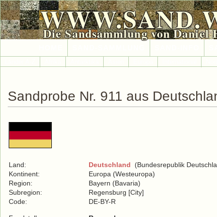
WWW.SAND.
Die Sandsammlung von Daniel 
HOME
SAND-SAMMLUNG
SAND-INFO
S
Länder A-Z
Afrika
Antarktika
Asien
Europa
International
Nor
Sandprobe Nr. 911 aus Deutschla
Land:
Deutschland
(Bundesrepublik Deutschla
Kontinent:
Europa (Westeuropa)
Region:
Bayern (Bavaria)
Subregion:
Regensburg [City]
Code:
DE-BY-R