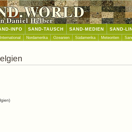
ND.WORLD
n Daniel Helber
AND-INFO
SAND-TAUSCH
SAND-MEDIEN
SAND-LI
International
Nordamerika
Ozeanien
Südamerika
Meteoriten
San
elgien
lgien)