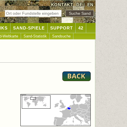
KONTAKT
DE
|
EN
NKS
SAND-SPIELE
SUPPORT
42
d-Weltkarte
Sand-Statistik
Sandsuche