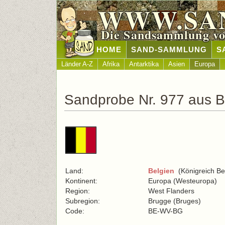
WWW.SA
Die Sandsammlung vo
HOME
SAND-SAMMLUNG
S
Länder A-Z
Afrika
Antarktika
Asien
Europa
Sandprobe Nr. 977 aus B
Land:
Belgien
(Königreich Be
Kontinent:
Europa (Westeuropa)
Region:
West Flanders
Subregion:
Brugge (Bruges)
Code:
BE-WV-BG