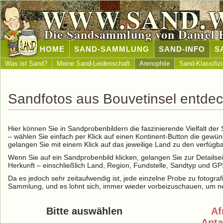
WWW.SAND.
Die Sandsammlung von Daniel 
HOME
SAND-SAMMLUNG
SAND-INFO
S
Was ist Sand?
Meine Sand-Leidenschaft
Arenophile
Sand-Klassifiz
Sandfotos aus Bouvetinsel entde
Hier können Sie in Sandprobenbildern die faszinierende Vielfalt de
– wählen Sie einfach per Klick auf einen Kontinent-Button die gewü
gelangen Sie mit einem Klick auf das jeweilige Land zu den verfüg
Wenn Sie auf ein Sandprobenbild klicken, gelangen Sie zur Detailse
Herkunft – einschließlich Land, Region, Fundstelle, Sandtyp und G
Da es jedoch sehr zeitaufwendig ist, jede einzelne Probe zu fotografi
Sammlung, und es lohnt sich, immer wieder vorbeizuschauen, um ne
Bitte auswählen
Af
Anta