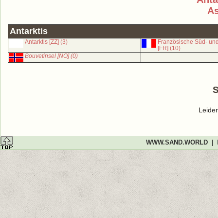
As
Antarktis
Antarktis [ZZ] (3)
Französische Süd- und
[FR] (10)
Bouvetinsel [NO] (0)
S
Leider
WWW.SAND.WORLD
|