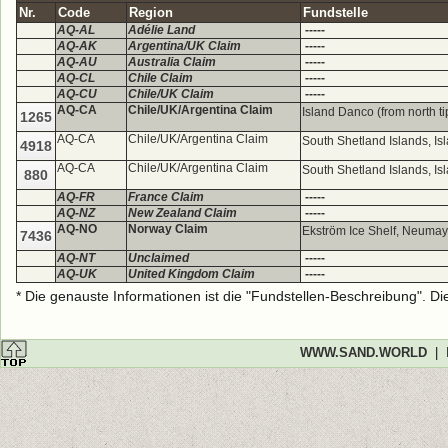
Nr.
Code
Region
Fundstelle
AQ-AL
Adélie Land
-----
AQ-AK
Argentina/UK Claim
-----
AQ-AU
Australia Claim
-----
AQ-CL
Chile Claim
-----
AQ-CU
Chile/UK Claim
-----
AQ-CA
Chile/UK/Argentina Claim
Island Danco (from north t
1265
AQ-CA
Chile/UK/Argentina Claim
South Shetland Islands, I
4918
AQ-CA
Chile/UK/Argentina Claim
South Shetland Islands, I
880
AQ-FR
France Claim
-----
AQ-NZ
New Zealand Claim
-----
AQ-NO
Norway Claim
Ekström Ice Shelf, Neumaye
7436
AQ-NT
Unclaimed
-----
AQ-UK
United Kingdom Claim
-----
* Die genauste Informationen ist die "Fundstellen-Beschreibung". D
WWW.SAND.WORLD
|