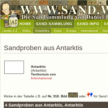
WWW.SAND.
Die Sandsammlung von Daniel 
HOME
SAND-SAMMLUNG
SAND-INFO
S
Länder A-Z
Afrika
Antarktika
Asien
Europa
International
Nor
Sandproben aus Antarktis
Antarktis
(Antarktis)
Territorium von
International
Klicke in der Tabelle z.B. auf
Nr. 318
,
Bild
oder
für Sand D
4 Sandproben aus Antarktis, Antarktis