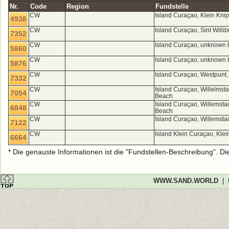
Nr.
Code
Region
Fundstelle
CW
Island Curaçao, Klein Knip
4938
CW
Island Curaçao, Sint Willi
7352
CW
Island Curaçao, unknown 
5860
CW
Island Curaçao, unknown 
5876
CW
Island Curaçao, Westpunt,
7332
CW
Island Curaçao, Willelmst
7054
Beach
CW
Island Curaçao, Willemst
6848
Beach
CW
Island Curaçao, Willems
7122
CW
Island Klein Curaçao, Kle
6664
* Die genauste Informationen ist die "Fundstellen-Beschreibung". D
WWW.SAND.WORLD
|