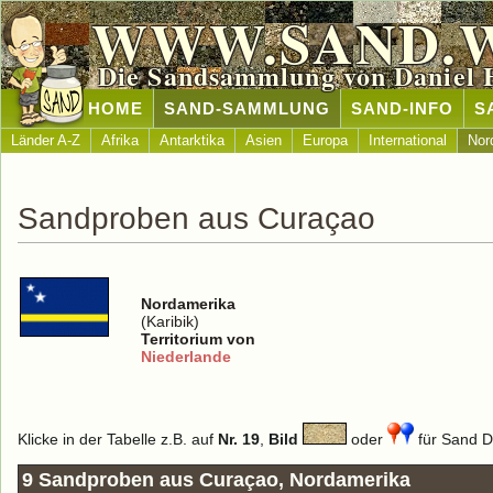
WWW.SAND.
Die Sandsammlung von Daniel 
HOME
SAND-SAMMLUNG
SAND-INFO
S
Länder A-Z
Afrika
Antarktika
Asien
Europa
International
Nor
Sandproben aus Curaçao
Nordamerika
(Karibik)
Territorium von
Niederlande
Klicke in der Tabelle z.B. auf
Nr. 19
,
Bild
oder
für Sand De
9 Sandproben aus Curaçao, Nordamerika