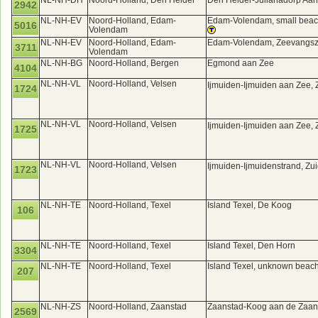
NL-NH-DH
Noord-Holland, Den Helder
Den Helder-Julianadorp Aa
2942
NL-NH-EV
Noord-Holland, Edam-
Edam-Volendam, small beach
5016
Volendam
NL-NH-EV
Noord-Holland, Edam-
Edam-Volendam, Zeevangsze
3711
Volendam
NL-NH-BG
Noord-Holland, Bergen
Egmond aan Zee
4104
NL-NH-VL
Noord-Holland, Velsen
Ijmuiden-Ijmuiden aan Zee,
1724
NL-NH-VL
Noord-Holland, Velsen
Ijmuiden-Ijmuiden aan Zee,
1725
NL-NH-VL
Noord-Holland, Velsen
Ijmuiden-Ijmuidenstrand, Z
1723
NL-NH-TE
Noord-Holland, Texel
Island Texel, De Koog
106
NL-NH-TE
Noord-Holland, Texel
Island Texel, Den Horn
3304
NL-NH-TE
Noord-Holland, Texel
Island Texel, unknown beac
207
NL-NH-ZS
Noord-Holland, Zaanstad
Zaanstad-Koog aan de Zaa
2569