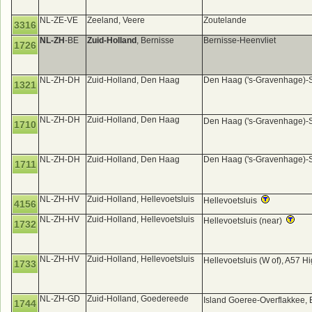
NL-ZE-VE
Zeeland, Veere
Zoutelande
3316
NL-ZH
-BE
Zuid-Holland
, Bernisse
Bernisse-Heenvliet
1726
NL-ZH-DH
Zuid-Holland, Den Haag
Den Haag ('s-Gravenhage)-
1321
NL-ZH-DH
Zuid-Holland, Den Haag
Den Haag ('s-Gravenhage)-
1710
NL-ZH-DH
Zuid-Holland, Den Haag
Den Haag ('s-Gravenhage)-
1711
NL-ZH-HV
Zuid-Holland, Hellevoetsluis
Hellevoetsluis
4156
NL-ZH-HV
Zuid-Holland, Hellevoetsluis
Hellevoetsluis (near)
1732
NL-ZH-HV
Zuid-Holland, Hellevoetsluis
Hellevoetsluis (W of), A57 H
1733
NL-ZH-GD
Zuid-Holland, Goedereede
Island Goeree-Overflakkee
1744