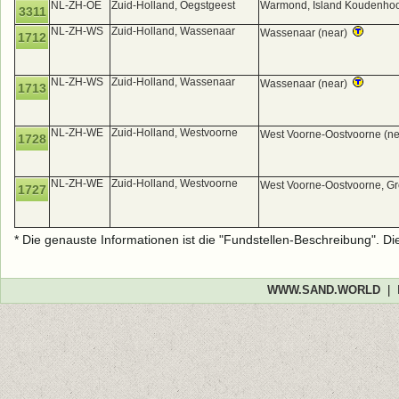
NL-ZH-OE
Zuid-Holland, Oegstgeest
Warmond, Island Koudenho
3311
NL-ZH-WS
Zuid-Holland, Wassenaar
Wassenaar (near)
1712
NL-ZH-WS
Zuid-Holland, Wassenaar
Wassenaar (near)
1713
NL-ZH-WE
Zuid-Holland, Westvoorne
West Voorne-Oostvoorne (n
1728
NL-ZH-WE
Zuid-Holland, Westvoorne
West Voorne-Oostvoorne, G
1727
* Die genauste Informationen ist die "Fundstellen-Beschreibung". D
WWW.SAND.WORLD
|