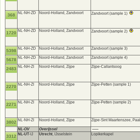
NL-NH-ZD
Noord-Holland, Zandvoort
Zandvoort (sample 1)
368
NL-NH-ZD
Noord-Holland, Zandvoort
Zandvoort (sample 2)
1720
NL-NH-ZD
Noord-Holland, Zandvoort
Zandvoort (sample 3)
5398
NL-NH-ZD
Noord-Holland, Zandvoort
Zandvoort (sample 4)
5678
NL-NH-ZI
Noord-Holland, Zijpe
Zijpe-Callantsoog
2483
NL-NH-ZI
Noord-Holland, Zijpe
Zijpe-Petten (sample 1)
2270
NL-NH-ZI
Noord-Holland, Zijpe
Zijpe-Petten (sample 2)
2271
NL-NH-ZI
Noord-Holland, Zijpe
Zijpe-Sint Maartenszee, Paa
3802
NL-OV
Overijssel
-----
NL-UT
-IJ
Utrecht
, IJsselstein
Lopikerkapel
3312