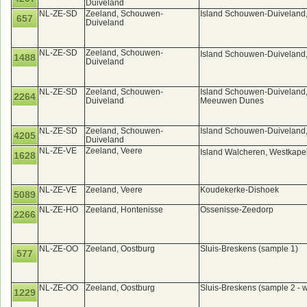
Duiveland
NL-ZE-SD
Zeeland, Schouwen-
Island Schouwen-Duiveland
657
Duiveland
NL-ZE-SD
Zeeland, Schouwen-
Island Schouwen-Duiveland,
1488
Duiveland
NL-ZE-SD
Zeeland, Schouwen-
Island Schouwen-Duiveland
2264
Duiveland
Meeuwen Dunes
NL-ZE-SD
Zeeland, Schouwen-
Island Schouwen-Duiveland
4205
Duiveland
NL-ZE-VE
Zeeland, Veere
Island Walcheren, Westkapell
1628
NL-ZE-VE
Zeeland, Veere
Koudekerke-Dishoek
5089
NL-ZE-HO
Zeeland, Hontenisse
Ossenisse-Zeedorp
2266
NL-ZE-OO
Zeeland, Oostburg
Sluis-Breskens (sample 1)
577
NL-ZE-OO
Zeeland, Oostburg
Sluis-Breskens (sample 2 - w
1229