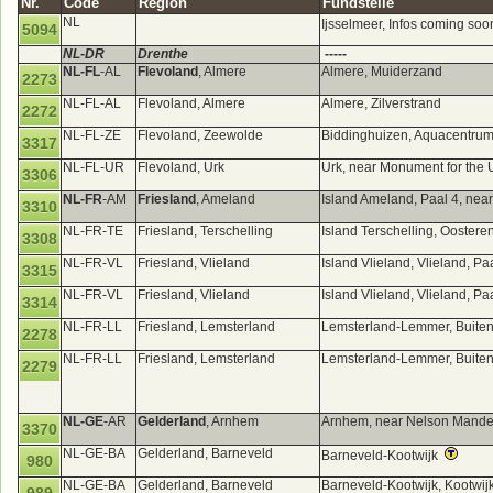
Nr.
Code
Region
Fundstelle
NL
Ijsselmeer, Infos coming so
5094
NL-DR
Drenthe
-----
NL-FL
-AL
Flevoland
, Almere
Almere, Muiderzand
2273
NL-FL-AL
Flevoland, Almere
Almere, Zilverstrand
2272
NL-FL-ZE
Flevoland, Zeewolde
Biddinghuizen, Aquacentru
3317
NL-FL-UR
Flevoland, Urk
Urk, near Monument for the
3306
NL-FR
-AM
Friesland
, Ameland
Island Ameland, Paal 4, near
3310
NL-FR-TE
Friesland, Terschelling
Island Terschelling, Oostere
3308
NL-FR-VL
Friesland, Vlieland
Island Vlieland, Vlieland, P
3315
NL-FR-VL
Friesland, Vlieland
Island Vlieland, Vlieland, P
3314
NL-FR-LL
Friesland, Lemsterland
Lemsterland-Lemmer, Buite
2278
NL-FR-LL
Friesland, Lemsterland
Lemsterland-Lemmer, Buite
2279
NL-GE
-AR
Gelderland
, Arnhem
Arnhem, near Nelson Mande
3370
NL-GE-BA
Gelderland, Barneveld
Barneveld-Kootwijk
980
NL-GE-BA
Gelderland, Barneveld
Barneveld-Kootwijk, Kootwij