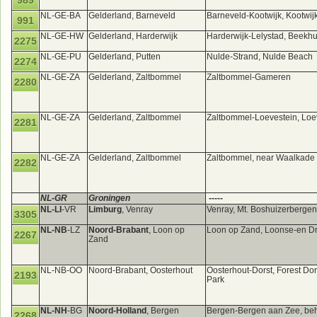
989
NL-GE-BA
Gelderland, Barneveld
Barneveld-Kootwijk, Kootwij
991
NL-GE-HW
Gelderland, Harderwijk
Harderwijk-Lelystad, Beekhu
2275
NL-GE-PU
Gelderland, Putten
Nulde-Strand, Nulde Beach
2274
NL-GE-ZA
Gelderland, Zaltbommel
Zaltbommel-Gameren
2280
NL-GE-ZA
Gelderland, Zaltbommel
Zaltbommel-Loevestein, Loe
2281
NL-GE-ZA
Gelderland, Zaltbommel
Zaltbommel, near Waalkade
2282
NL-GR
Groningen
-----
NL-LI
-VR
Limburg
, Venray
Venray, Mt. Boshuizerberge
3305
NL-NB
-LZ
Noord-Brabant
, Loon op
Loon op Zand, Loonse-en D
2267
Zand
NL-NB-OO
Noord-Brabant, Oosterhout
Oosterhout-Dorst, Forest Dor
2193
Park
NL-NH
-BG
Noord-Holland
, Bergen
Bergen-Bergen aan Zee, be
2268