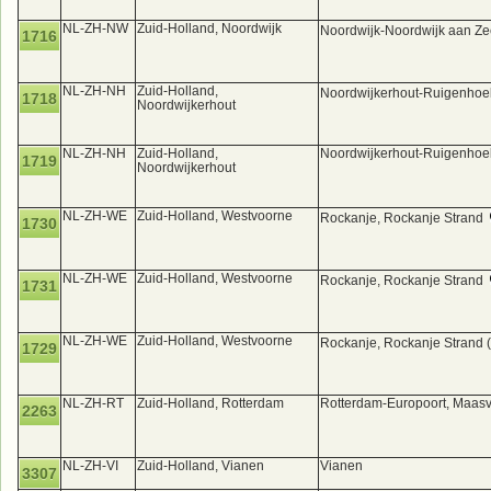
NL-ZH-NW
Zuid-Holland, Noordwijk
Noordwijk-Noordwijk aan Ze
1716
NL-ZH-NH
Zuid-Holland,
Noordwijkerhout-Ruigenhoe
1718
Noordwijkerhout
NL-ZH-NH
Zuid-Holland,
Noordwijkerhout-Ruigenhoek
1719
Noordwijkerhout
NL-ZH-WE
Zuid-Holland, Westvoorne
Rockanje, Rockanje Strand
1730
NL-ZH-WE
Zuid-Holland, Westvoorne
Rockanje, Rockanje Strand
1731
NL-ZH-WE
Zuid-Holland, Westvoorne
Rockanje, Rockanje Strand 
1729
NL-ZH-RT
Zuid-Holland, Rotterdam
Rotterdam-Europoort, Maasv
2263
NL-ZH-VI
Zuid-Holland, Vianen
Vianen
3307