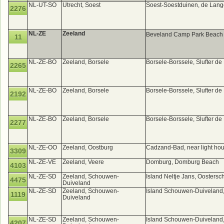
NL-UT-SO
Utrecht, Soest
Soest-Soestduinen, de Lang
2276
NL-ZE
Zeeland
Beveland Camp Park Beac
11
NL-ZE-BO
Zeeland, Borsele
Borsele-Borssele, Slufter de
2265
NL-ZE-BO
Zeeland, Borsele
Borsele-Borssele, Slufter de
2192
NL-ZE-BO
Zeeland, Borsele
Borsele-Borssele, Slufter de
2277
NL-ZE-OO
Zeeland, Oostburg
Cadzand-Bad, near light ho
3309
NL-ZE-VE
Zeeland, Veere
Domburg, Domburg Beach
4103
NL-ZE-SD
Zeeland, Schouwen-
Island Neltje Jans, Oosters
4475
Duiveland
NL-ZE-SD
Zeeland, Schouwen-
Island Schouwen-Duiveland,
1119
Duiveland
NL-ZE-SD
Zeeland, Schouwen-
Island Schouwen-Duiveland
4207