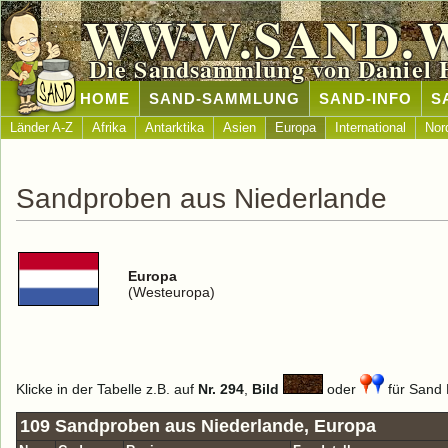
WWW.SAND.
Die Sandsammlung von Daniel 
HOME
SAND-SAMMLUNG
SAND-INFO
S
Länder A-Z
Afrika
Antarktika
Asien
Europa
International
Nor
Sandproben aus Niederlande
Europa
(Westeuropa)
Klicke in der Tabelle z.B. auf
Nr. 294
,
Bild
oder
für Sand D
109 Sandproben aus Niederlande, Europa