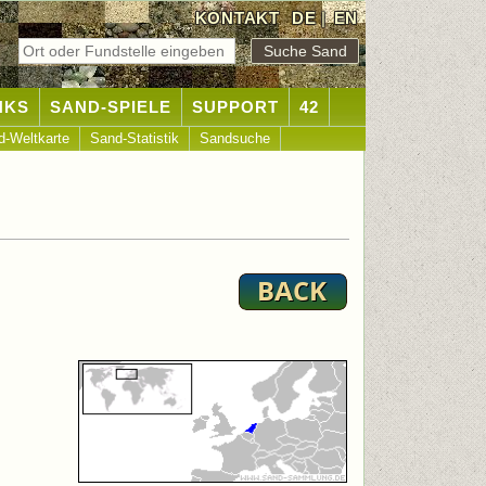
KONTAKT
DE
|
EN
NKS
SAND-SPIELE
SUPPORT
42
d-Weltkarte
Sand-Statistik
Sandsuche