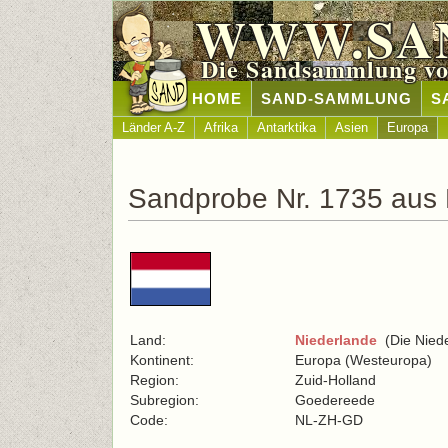
WWW.SA
Die Sandsammlung vo
HOME
SAND-SAMMLUNG
S
Länder A-Z
Afrika
Antarktika
Asien
Europa
Sandprobe Nr. 1735 aus 
Land:
Niederlande
(Die Niede
Kontinent:
Europa (Westeuropa)
Region:
Zuid-Holland
Subregion:
Goedereede
Code:
NL-ZH-GD