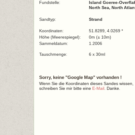
Fundstelle:
Island Goeree-Overfl
North Sea, North Atla
Sandtyp:
Strand
Koordinaten:
51.8289, 4.0269 *
Höhe (Meerespiegel):
0m (± 10m)
Sammeldatum:
1.2006
Tauschmenge:
6 x 30ml
Sorry, keine "Google Map" vorhanden !
Wenn Sie die Koordinaten dieses Sandes wissen,
schreiben Sie mir bitte eine
E-Mail
. Danke.