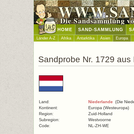
WWW.SA
Die Sandsammlung vo
HOME
SAND-SAMMLUNG
S
Länder A-Z
Afrika
Antarktika
Asien
Europa
Sandprobe Nr. 1729 aus 
Land:
Niederlande
(Die Niede
Kontinent:
Europa (Westeuropa)
Region:
Zuid-Holland
Subregion:
Westvoorne
Code:
NL-ZH-WE