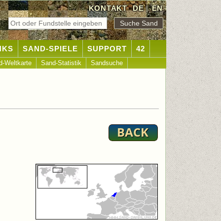
KONTAKT
DE
|
EN
NKS
SAND-SPIELE
SUPPORT
42
d-Weltkarte
Sand-Statistik
Sandsuche