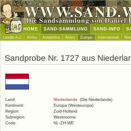
WWW.SAND.
Die Sandsammlung von Daniel 
HOME
SAND-SAMMLUNG
SAND-INFO
S
Länder A-Z
Afrika
Antarktika
Asien
Europa
International
Nor
Sandprobe Nr. 1727 aus Niederla
Land:
Niederlande
(Die Niederlande)
Kontinent:
Europa (Westeuropa)
Region:
Zuid-Holland
Subregion:
Westvoorne
Code:
NL-ZH-WE