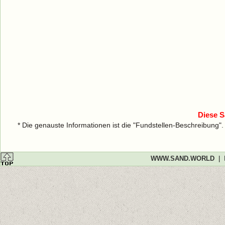
Diese S
* Die genauste Informationen ist die "Fundstellen-Beschreibung"
WWW.SAND.WORLD
|